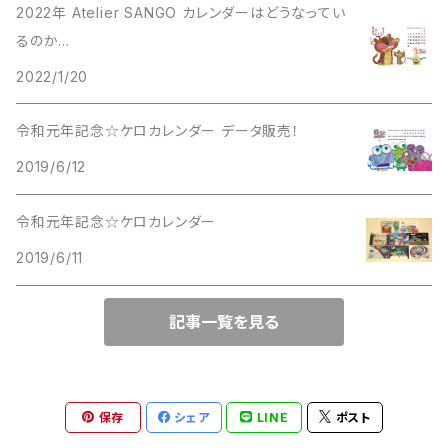
2022年 Atelier SANGO カレンダーはどうなってい
るのか...
樹脂ブローチ
イラスト
ポストカード
2022/1/20
樹脂マグネット
カレンダー
その他
令和元年記念☆ケロカレンダー データ販売！
樹脂ドロップ
2019/6/12
クレイ写真
クリアファイル
型取り人形
令和元年記念☆ケロカレンダー
2019/6/11
記事一覧を見る
保存
シェア
LINE
ポスト