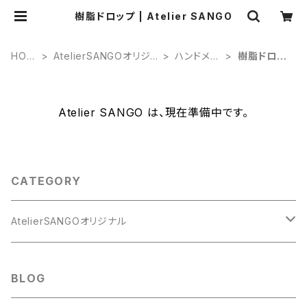
樹脂ドロップ | Atelier SANGO
HOM
AtelierSANGOオリジ
ハンドメイ
樹脂ドロッ
E
ナル
ド
プ
Atelier SANGO は、現在準備中です。
CATEGORY
AtelierSANGOオリジナル
ハンドメイド
BLOG
樹脂粘土人形
デジタルコンテンツ