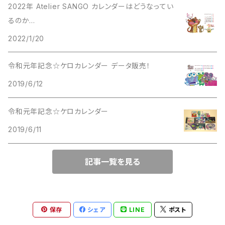
2022年 Atelier SANGO カレンダーはどうなってい
るのか...
樹脂ブローチ
イラスト
ポストカード
2022/1/20
樹脂マグネット
カレンダー
その他
令和元年記念☆ケロカレンダー データ販売！
樹脂ドロップ
2019/6/12
クレイ写真
クリアファイル
型取り人形
令和元年記念☆ケロカレンダー
2019/6/11
記事一覧を見る
保存
シェア
LINE
ポスト